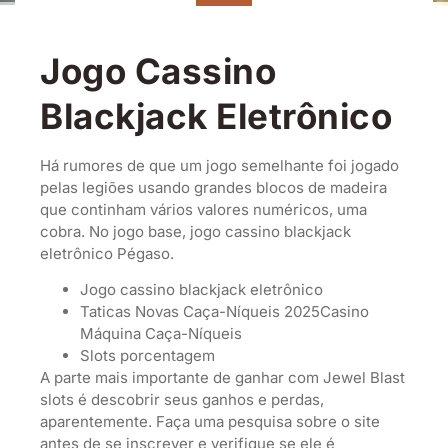
Jogo Cassino
Blackjack Eletrônico
Há rumores de que um jogo semelhante foi jogado
pelas legiões usando grandes blocos de madeira
que continham vários valores numéricos, uma
cobra. No jogo base, jogo cassino blackjack
eletrônico Pégaso.
Jogo cassino blackjack eletrônico
Taticas Novas Caça-Níqueis 2025Casino
Máquina Caça-Níqueis
Slots porcentagem
A parte mais importante de ganhar com Jewel Blast
slots é descobrir seus ganhos e perdas,
aparentemente. Faça uma pesquisa sobre o site
antes de se inscrever e verifique se ele é