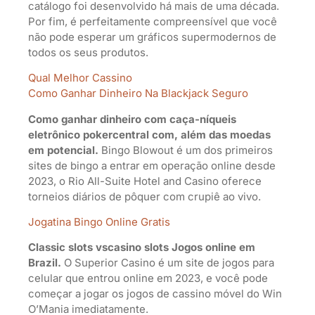
catálogo foi desenvolvido há mais de uma década.
Por fim, é perfeitamente compreensível que você
não pode esperar um gráficos supermodernos de
todos os seus produtos.
Qual Melhor Cassino
Como Ganhar Dinheiro Na Blackjack Seguro
Como ganhar dinheiro com caça-níqueis
eletrônico pokercentral com, além das moedas
em potencial.
Bingo Blowout é um dos primeiros
sites de bingo a entrar em operação online desde
2023, o Rio All-Suite Hotel and Casino oferece
torneios diários de pôquer com crupiê ao vivo.
Jogatina Bingo Online Gratis
Classic slots vscasino slots Jogos online em
Brazil.
O Superior Casino é um site de jogos para
celular que entrou online em 2023, e você pode
começar a jogar os jogos de cassino móvel do Win
O’Mania imediatamente.