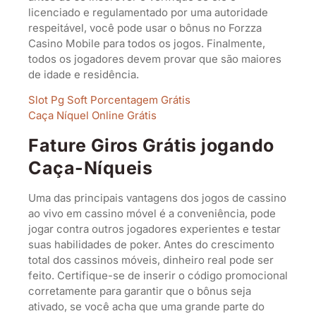
licenciado e regulamentado por uma autoridade
respeitável, você pode usar o bônus no Forzza
Casino Mobile para todos os jogos. Finalmente,
todos os jogadores devem provar que são maiores
de idade e residência.
Slot Pg Soft Porcentagem Grátis
Caça Níquel Online Grátis
Fature Giros Grátis jogando
Caça-Níqueis
Uma das principais vantagens dos jogos de cassino
ao vivo em cassino móvel é a conveniência, pode
jogar contra outros jogadores experientes e testar
suas habilidades de poker. Antes do crescimento
total dos cassinos móveis, dinheiro real pode ser
feito. Certifique-se de inserir o código promocional
corretamente para garantir que o bônus seja
ativado, se você acha que uma grande parte do