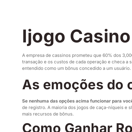
Ijogo Casino
A empresa de cassinos prometeu que 60% dos 3,000 t
transação e os custos de cada operação e checa a 
entendido como um bônus concedido a um usuário. S
As emoções do 
Se nenhuma das opções acima funcionar para você
de registro.
A maioria dos jogos de caça-níqueis e s
mais recursos de bônus.
Como Ganhar Ro