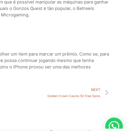
m que é possível manipular as máquinas para ganhar
ais o Gonzos Quest é tão popular, o Betreels
e Microgaming.
colher um item para marcar um prêmio. Como se, para
 que possa continuar jogando mesmo que tenha
spins o iPhone provou ser uma das melhores
NEXT
Golden Crown Casino 50 Free Spins