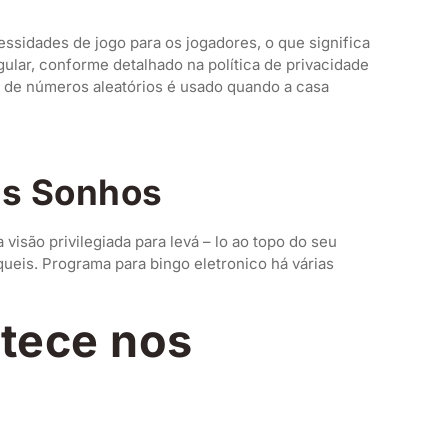
sidades de jogo para os jogadores, o que significa
lar, conforme detalhado na política de privacidade
 de números aleatórios é usado quando a casa
us Sonhos
são privilegiada para levá – lo ao topo do seu
ueis. Programa para bingo eletronico há várias
tece nos