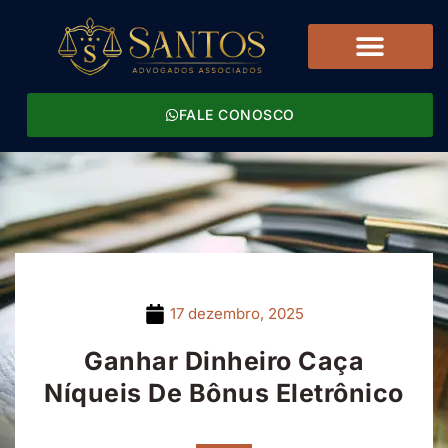
FALE CONOSCO
17 dezembro, 2025
Ganhar Dinheiro Caça
Níqueis De Bônus Eletrônico