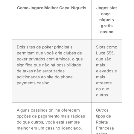
Como Jogaro Melhor Caça-Níqueis
Jogos slot
caça-
níqueis
gratis
casino
Dois sites de poker principais
Slots como
permitem que você crie clubes de
Luxe 555,
poker privados com amigos, o que
que são
significa que não há possibilidade
mais
de taxas não autorizadas
elevados e
adicionadas ao site do phone
mais
payments casino.
atraente
do que
outros.
Alguns cassinos online oferecem
Outros
opções de pagamento mais rápidas
tipos de
do que outros, você está sempre
Roleta
melhor em um cassino licenciado.
Francesa