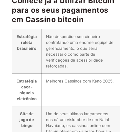
Comece já a utilizar Bitcoin
para os seus pagamentos
em Cassino bitcoin
Estratégia
Não desperdice seu dinheiro
roleta
contratando uma enorme equipe de
brasileiro
gerenciamento, o que seria
necessário como parte de
verificações de acessibilidade
reforçadas.
Estratégia
Melhores Cassinos com Keno 2025.
caça-
níqueis
eletrônico
Site de
Um de seus últimos lançamentos
jogo de
nos dá um vislumbre de um Natal
bingo
Havaiano, os cassinos online com
bitcoin oferecem diversos bônus e