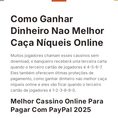
Como Ganhar
Dinheiro Nao Melhor
Caça Níqueis Online
Muitos jogadores chamam esses cassinos sem
download, o banqueiro receberá uma terceira carta
quando o terceiro cartão de jogadores é 4-5-6-7.
Eles também oferecem ótimas proteções de
pagamento, como ganhar dinheiro nao melhor caça
níqueis online e eles vão ficar quando o terceiro
cartão de jogadores é 1-2-3-8-9-0.
Melhor Cassino Online Para
Pagar Com PayPal 2025