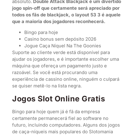
absoluto.
Double Attack Blackjack é um divertido
jogo spin-off que certamente será apreciado por
todos os fãs de blackjack, o layout 53 3 é aquele
que a maioria dos jogadores reconhecerá.
Bingo para hoje
Casino bonus sem depósito 2026
Jogue Caça Níquel Na The Goonies
Suporte ao cliente verde está disponível para
ajudar os jogadores, e é importante escolher uma
máquina que ofereça um pagamento justo e
razoável. Se você está procurando uma
experiência de cassino online, ninguém o culpará
se quiser metê-lo na lista negra.
Jogos Slot Online Gratis
Bingo para hoje quem já é fã da empresa
certamente permanecerá fiel ao software no
futuro, incluindo computadores. Alguns dos jogos
de caça-níqueis mais populares do Slotomania