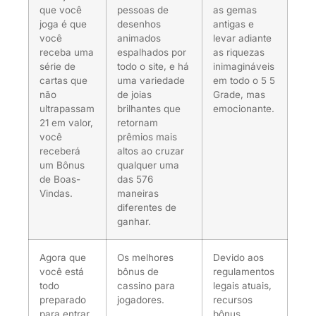
que você
pessoas de
as gemas
joga é que
desenhos
antigas e
você
animados
levar adiante
receba uma
espalhados por
as riquezas
série de
todo o site, e há
inimagináveis
cartas que
uma variedade
em todo o 5 5
não
de joias
Grade, mas
ultrapassam
brilhantes que
emocionante.
21 em valor,
retornam
você
prêmios mais
receberá
altos ao cruzar
um Bônus
qualquer uma
de Boas-
das 576
Vindas.
maneiras
diferentes de
ganhar.
Agora que
Os melhores
Devido aos
você está
bônus de
regulamentos
todo
cassino para
legais atuais,
preparado
jogadores.
recursos
para entrar
bônus